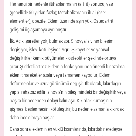
Herhangi bir nedenle iltihaplanmanın (artrit) sonucu;
yaş
(genellikle 50 yıldan fazla);
Metabolizmanın ihlali (eser
elementler), obezite;
Eklem üzerinde aşırı yük.
Osteoartrit
gelişimi üç aşamaya ayrılmıştır:
İlk. Açık işaretler yok, bulmak zor. Sinovyal sıvının bileşimi
değişiyor, işlevi kötüleşiyor.
Ağrı. Şikayetler ve yapısal
değişiklikler kemik büyümeleri - osteofitler şeklinde ortaya
çıkar.
Şiddetli artroz. Eklemin fonksiyonunda önemli bir azalma
eklenir: hareketler azalır veya tamamen kaybolur; Eklem
deforme olur ve uzuv görünümü değişir.
İlk olarak, kıkırdağın
yapısı rahatsız edilir: sinovia'nın bileşimindeki bir değişiklik veya
başka bir nedenden dolayı kalınlaşır. Kıkırdak kumaşının
şişmesi beslenmesini kötüleştirir, bu nedenle zamanla kıkırdak
daha ince olmaya başlar.
Daha sonra, eklemin en yüklü kısımlarında, kıkırdak neredeyse