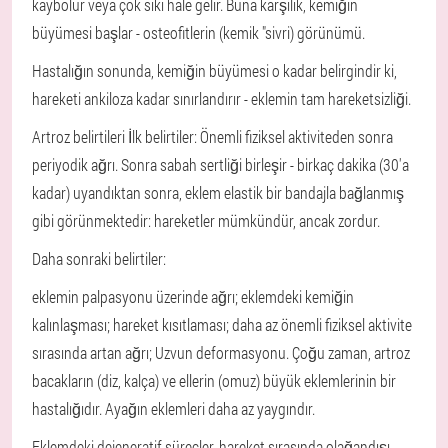
kaybolur veya çok sıkı hale gelir. Buna karşılık, kemiğin
büyümesi başlar - osteofitlerin (kemik "sivri) görünümü.
Hastalığın sonunda, kemiğin büyümesi o kadar belirgindir ki,
hareketi ankiloza kadar sınırlandırır - eklemin tam hareketsizliği.
Artroz belirtileri
İlk belirtiler: Önemli fiziksel aktiviteden sonra
periyodik ağrı. Sonra sabah sertliği birleşir - birkaç dakika (30'a
kadar) uyandıktan sonra, eklem elastik bir bandajla bağlanmış
gibi görünmektedir: hareketler mümkündür, ancak zordur.
Daha sonraki belirtiler:
eklemin palpasyonu üzerinde ağrı;
eklemdeki kemiğin
kalınlaşması;
hareket kısıtlaması;
daha az önemli fiziksel aktivite
sırasında artan ağrı;
Uzvun deformasyonu.
Çoğu zaman, artroz
bacakların (diz, kalça) ve ellerin (omuz) büyük eklemlerinin bir
hastalığıdır. Ayağın eklemleri daha az yaygındır.
Eklemdeki dejeneratif süreçler, hareket sırasında olağandışı