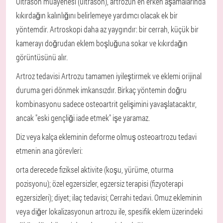
Ultrason muayenesi (ultrason), artrozun en erken aşamalarında
kıkırdağın kalınlığını belirlemeye yardımcı olacak ek bir
yöntemdir. Artroskopi daha az yaygındır: bir cerrah, küçük bir
kamerayı doğrudan eklem boşluğuna sokar ve kıkırdağın
görüntüsünü alır.
Artroz tedavisi
Artrozu tamamen iyileştirmek ve eklemi orijinal
duruma geri dönmek imkansızdır. Birkaç yöntemin doğru
kombinasyonu sadece osteoartrit gelişimini yavaşlatacaktır,
ancak "eski gençliği iade etmek" işe yaramaz.
Diz veya kalça ekleminin deforme olmuş osteoartrozu tedavi
etmenin ana görevleri:
orta derecede fiziksel aktivite (koşu, yürüme, oturma
pozisyonu);
özel egzersizler, egzersiz terapisi (fizyoterapi
egzersizleri);
diyet;
ilaç tedavisi;
Cerrahi tedavi.
Omuz ekleminin
veya diğer lokalizasyonun artrozu ile, spesifik eklem üzerindeki