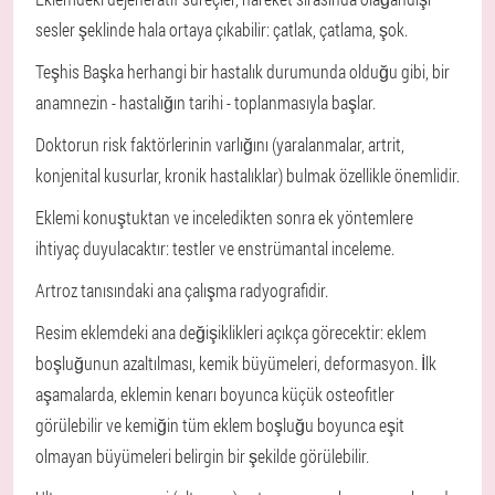
sesler şeklinde hala ortaya çıkabilir: çatlak, çatlama, şok.
Teşhis
Başka herhangi bir hastalık durumunda olduğu gibi, bir
anamnezin - hastalığın tarihi - toplanmasıyla başlar.
Doktorun risk faktörlerinin varlığını (yaralanmalar, artrit,
konjenital kusurlar, kronik hastalıklar) bulmak özellikle önemlidir.
Eklemi konuştuktan ve inceledikten sonra ek yöntemlere
ihtiyaç duyulacaktır: testler ve enstrümantal inceleme.
Artroz tanısındaki ana çalışma radyografidir.
Resim eklemdeki ana değişiklikleri açıkça görecektir: eklem
boşluğunun azaltılması, kemik büyümeleri, deformasyon. İlk
aşamalarda, eklemin kenarı boyunca küçük osteofitler
görülebilir ve kemiğin tüm eklem boşluğu boyunca eşit
olmayan büyümeleri belirgin bir şekilde görülebilir.