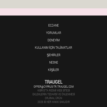
ECZANE
YORUMLAR
DENEYIM
KULLANIM IÇIN TALIMATLAR
ŞEHIRLER
NESNE
KIŞILER
TRAUGEL
OFFER@CYPRUS-TR.TRAUGEL.COM
KIBRIS'TA RESMI WEB SITESI
EKLEMLERIN TEDAVISI VE ÖNLENMESI
ORJINAL ÜRÜN
2026 © HER HAKKI SAKLIDIR