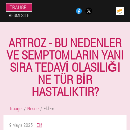
TRAUGEL
RESMI SITE
ARTROZ - BU NEDENLER
VE SEMPTOMLARIN YANI
SIRA TEDAVI OLASILIĞI
NE TÜR BIR
HASTALIKTIR?
Traugel
Nesne
Eklem
9 Mayıs 2025
Elif