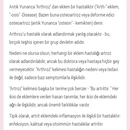
Antik Yunanca "Arthroz" dan eklem bir hastalıktır ("Arth-"-eklem,
"-osis" -Disease). Bazen buna osteoartroz veya deforme edici
osteoartroz (antik Yunanca "osteon" - kemikten) denir.
Arthroz'u hastalık olarak adlandırmak yanlış olacaktır - bu,
birçok teşhis içeren bir grup devletin adıdır.
Nedeni ne olursa olsun, herhangi bir eklem hastalığı artroz
olarak adlandırılabilir, ancak bu doktora veya hastaya hiçbir şey
vermeyecektir: "Arthroz" kelimesi hastalığın nedeni veya tedavi
ile değil, sadece bazı semptomlarla ilişkilidir.
"Artroz" kelimesi başka bir terime çok benzer - "Bu artrittir. " Her
ikisi de eklemlere verilen hasarı tanımlar, her ikisi de eklemdeki
ağrı ile ilişkilidir, ancak önemli farklılıklar vardır.
Tipik olarak, artrit eklemdeki inflamasyon ile ilişkili bir hastalıktır:
enfeksiyon, kalıtsal veya otoimmün hastalıklar artritin