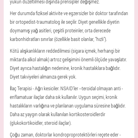
yükün düzeltilmesi dışında prensipler değişmez.
Her durumda fiziksel aktivite ve egzersizler bir doktor tarafından
bir ortopedist-traumatolog ile seçilir. Diyet genellikle diyetin
doymamış yağ asitleri, çeşitli proteinler, orta derecede
karbonhidratları sınırlar (özellikle basit olanlar, "hızlı").
Kötü alışkanlıkların reddedilmesi (sigara içmek, herhangi bir
miktarda alkol almak) artroz gelişimini önemli ölçüde yavaşlatır.
Diyet ayrıca hastalığın nedenine, kronik hastalıklara bağlıdır.
Diyet takviyeleri almanıza gerek yok.
İlaç Terapisi - Ağrı kesiciler. NSAID'ler --teroidal olmayan anti -
enflamatuar ilaçlar daha sık kullanılır. Uygun seçimi, kronik
hastalıkların varlığına ve planlanan uygulama süresine bağlıdır.
Daha az yaygın olarak kullanılan kortikosteroidlerdir
(glukokortikoidler, steroid ilaçlar).
Çoğu zaman, doktorlar kondroproprotektörleri reçete eder -