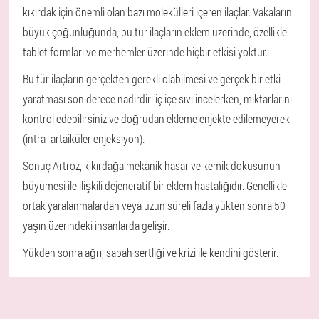
kıkırdak için önemli olan bazı molekülleri içeren ilaçlar. Vakaların
büyük çoğunluğunda, bu tür ilaçların eklem üzerinde, özellikle
tablet formları ve merhemler üzerinde hiçbir etkisi yoktur.
Bu tür ilaçların gerçekten gerekli olabilmesi ve gerçek bir etki
yaratması son derece nadirdir: iç içe sıvı incelerken, miktarlarını
kontrol edebilirsiniz ve doğrudan ekleme enjekte edilemeyerek
(intra -artaiküler enjeksiyon).
Sonuç
Artroz, kıkırdağa mekanik hasar ve kemik dokusunun
büyümesi ile ilişkili dejeneratif bir eklem hastalığıdır. Genellikle
ortak yaralanmalardan veya uzun süreli fazla yükten sonra 50
yaşın üzerindeki insanlarda gelişir.
Yükden sonra ağrı, sabah sertliği ve krizi ile kendini gösterir.