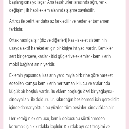
başlangıcına yol açar. Ana tezahürleri arasında ağrı, renk
değişimi, iltihaplı eklem alanında şişme sayılabilir.
Artroz ile belirtiler daha az fark edilir ve nedenler tamamen
farklıdır.
Ortak nasıl çalışır (diz ve diğerleri)
Kas -iskelet sisteminin
uzayda aktif hareketler için bir kişiye ihtiyacı vardır. Kemikler
sert bir çerçeve, kaslar - itici güçleri ve eklemler - kemiklerin
mobil bağlantısının yeridir.
Eklemin yapısında, kasların yardımıyla birbirine göre hareket
edebilen komşu kemiklerin her zaman iki ucu ve aralarında
küçük bir boşluk vardır. Bu eklem boşluğu özel bir yağlayıcı -
sinovyal sıvı ile doldurulur. Kıkırdağın beslenmesi için gereklidir:
içinde damar yoktur, bu yüzden tüm besinleri sinovia'dan alır.
Her kemiğin eklem ucu, kemik dokusunu sürtünmeden
korumak için kıkırdakla kaplıdır. Kıkırdak ayrıca titreşimi ve