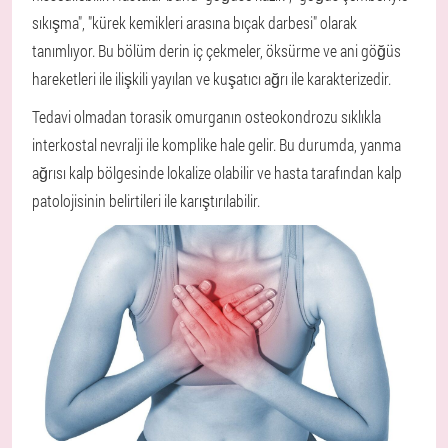
sıkışma", "kürek kemikleri arasına bıçak darbesi" olarak
tanımlıyor. Bu bölüm derin iç çekmeler, öksürme ve ani göğüs
hareketleri ile ilişkili yayılan ve kuşatıcı ağrı ile karakterizedir.
Tedavi olmadan torasik omurganın osteokondrozu sıklıkla
interkostal nevralji ile komplike hale gelir. Bu durumda, yanma
ağrısı kalp bölgesinde lokalize olabilir ve hasta tarafından kalp
patolojisinin belirtileri ile karıştırılabilir.