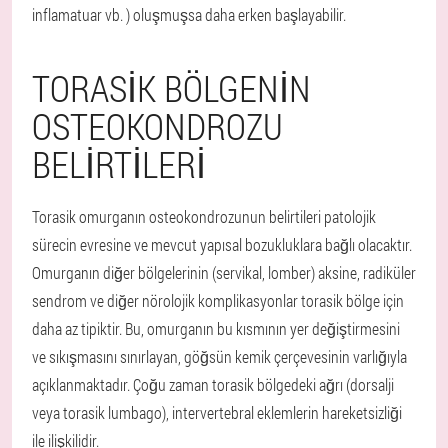
inflamatuar vb. ) oluşmuşsa daha erken başlayabilir.
TORASIK BÖLGENIN
OSTEOKONDROZU
BELIRTILERI
Torasik omurganın osteokondrozunun belirtileri patolojik
sürecin evresine ve mevcut yapısal bozukluklara bağlı olacaktır.
Omurganın diğer bölgelerinin (servikal, lomber) aksine, radiküler
sendrom ve diğer nörolojik komplikasyonlar torasik bölge için
daha az tipiktir. Bu, omurganın bu kısmının yer değiştirmesini
ve sıkışmasını sınırlayan, göğsün kemik çerçevesinin varlığıyla
açıklanmaktadır. Çoğu zaman torasik bölgedeki ağrı (dorsalji
veya torasik lumbago), intervertebral eklemlerin hareketsizliği
ile ilişkilidir.