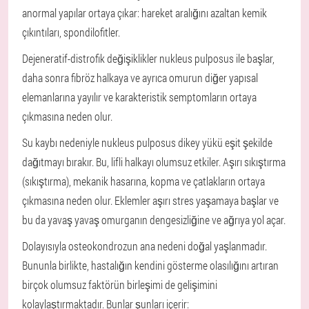
anormal yapılar ortaya çıkar: hareket aralığını azaltan kemik
çıkıntıları, spondilofitler.
Dejeneratif-distrofik değişiklikler nukleus pulposus ile başlar,
daha sonra fibröz halkaya ve ayrıca omurun diğer yapısal
elemanlarına yayılır ve karakteristik semptomların ortaya
çıkmasına neden olur.
Su kaybı nedeniyle nukleus pulposus dikey yükü eşit şekilde
dağıtmayı bırakır. Bu, lifli halkayı olumsuz etkiler. Aşırı sıkıştırma
(sıkıştırma), mekanik hasarına, kopma ve çatlakların ortaya
çıkmasına neden olur. Eklemler aşırı stres yaşamaya başlar ve
bu da yavaş yavaş omurganın dengesizliğine ve ağrıya yol açar.
Dolayısıyla osteokondrozun ana nedeni doğal yaşlanmadır.
Bununla birlikte, hastalığın kendini gösterme olasılığını artıran
birçok olumsuz faktörün birleşimi de gelişimini
kolaylaştırmaktadır. Bunlar şunları içerir: