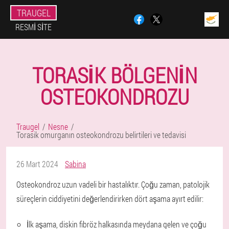
TRAUGEL
RESMI SITE
TORASIK BÖLGENIN
OSTEOKONDROZU
Traugel
Nesne
Torasik omurganın osteokondrozu belirtileri ve tedavisi
26 Mart 2024
Sabina
Osteokondroz uzun vadeli bir hastalıktır. Çoğu zaman, patolojik
süreçlerin ciddiyetini değerlendirirken dört aşama ayırt edilir:
İlk aşama, diskin fibröz halkasında meydana gelen ve çoğu