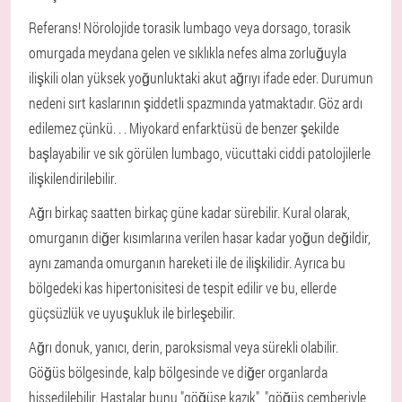
Referans! Nörolojide torasik lumbago veya dorsago, torasik
omurgada meydana gelen ve sıklıkla nefes alma zorluğuyla
ilişkili olan yüksek yoğunluktaki akut ağrıyı ifade eder. Durumun
nedeni sırt kaslarının şiddetli spazmında yatmaktadır. Göz ardı
edilemez çünkü. . . Miyokard enfarktüsü de benzer şekilde
başlayabilir ve sık görülen lumbago, vücuttaki ciddi patolojilerle
ilişkilendirilebilir.
Ağrı birkaç saatten birkaç güne kadar sürebilir. Kural olarak,
omurganın diğer kısımlarına verilen hasar kadar yoğun değildir,
aynı zamanda omurganın hareketi ile de ilişkilidir. Ayrıca bu
bölgedeki kas hipertonisitesi de tespit edilir ve bu, ellerde
güçsüzlük ve uyuşukluk ile birleşebilir.
Ağrı donuk, yanıcı, derin, paroksismal veya sürekli olabilir.
Göğüs bölgesinde, kalp bölgesinde ve diğer organlarda
hissedilebilir. Hastalar bunu "göğüse kazık", "göğüs çemberiyle