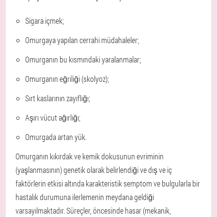
Sigara içmek;
Omurgaya yapılan cerrahi müdahaleler;
Omurganın bu kısmındaki yaralanmalar;
Omurganın eğriliği (skolyoz);
Sırt kaslarının zayıflığı;
Aşırı vücut ağırlığı;
Omurgada artan yük.
Omurganın kıkırdak ve kemik dokusunun evriminin
(yaşlanmasının) genetik olarak belirlendiği ve dış ve iç
faktörlerin etkisi altında karakteristik semptom ve bulgularla bir
hastalık durumuna ilerlemenin meydana geldiği
varsayılmaktadır. Süreçler, öncesinde hasar (mekanik,