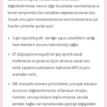
değerlendirmenize, mevcut diğer bozuklukları tanımlamanıza ve
benzer semptomları olan hastalıkları dışlamanıza olanak tanır.
Torasik omurganın osteokondrozunun enstrümantal tanısı için
önerilen yöntemler şunları içerir:
X-ışını (spondilografi) - kemiğin yapısı, osteofitlerin varlığı,
faset eklemlerin durumu hakkında bilgi sağlar;
BT (bilgisayarlı tomografi) her şeyi ayrıntılı olarak
incelemenize ve gerekirse ölçüm almanıza olanak tanır,
kemik yapılarının patolojisinin teşhisinde MRG'ye göre
avantajları vardır;
MRI (manyetik rezonans görüntüleme), yumuşak dokuların
durumunu değerlendirmenize, inflamatuar süreçleri,
tümörleri, omurga fıtıklarını teşhis etmenize, kıkırdak,
kemikler, bağlar, kan damarlarındaki patolojik değişiklikleri