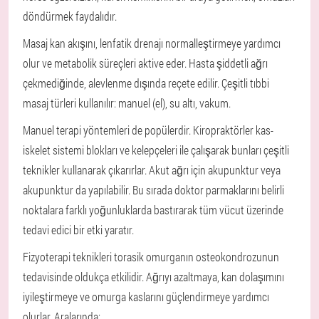
döndürmek faydalıdır.
Masaj kan akışını, lenfatik drenajı normalleştirmeye yardımcı
olur ve metabolik süreçleri aktive eder. Hasta şiddetli ağrı
çekmediğinde, alevlenme dışında reçete edilir. Çeşitli tıbbi
masaj türleri kullanılır: manuel (el), su altı, vakum.
Manuel terapi yöntemleri de popülerdir. Kiropraktörler kas-
iskelet sistemi blokları ve kelepçeleri ile çalışarak bunları çeşitli
teknikler kullanarak çıkarırlar. Akut ağrı için akupunktur veya
akupunktur da yapılabilir. Bu sırada doktor parmaklarını belirli
noktalara farklı yoğunluklarda bastırarak tüm vücut üzerinde
tedavi edici bir etki yaratır.
Fizyoterapi teknikleri torasik omurganın osteokondrozunun
tedavisinde oldukça etkilidir. Ağrıyı azaltmaya, kan dolaşımını
iyileştirmeye ve omurga kaslarını güçlendirmeye yardımcı
olurlar. Aralarında: