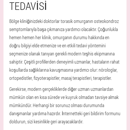
TEDAVISI
Bölge kliniğinizdeki doktorlar torasik omurganın osteokondroz
semptomlarıyla başa çıkmanıza yardımcı olacaktır. Çoğunlukla
hemen hemen her klinik, omurganın durumu hakkında en
doğru bilgiyi elde etmenize ve en etkili tedavi yöntemini
seçmenize olanak tanıyan gerekli modern teşhis ekipmanına
sahiptir. Çeşitli profillerden deneyimli uzmanlar, hastaların rahat
koşullarda sağlıklarına kavuşmasına yardımcı olur: nörologlar,
ortopedistler, fizyoterapistler, masaj terapistleri, terapistler.
Gerekirse, modern gerçekliklerde diğer uzman uzmanlardan
mümkün olan en kısa sürede ve kuyruk olmadan tavsiye almak
mümkündür. Herhangi bir sorunuz olması durumunda
danışmanlar yardıma hazırdır. İnternetteki geri bildirim formunu
doldurun, sizi kesinlikle geri arayacaklardır.