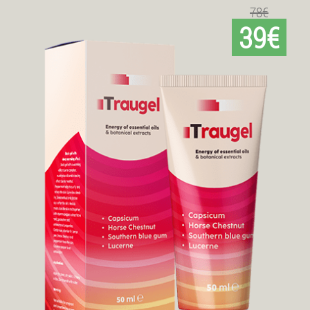
78€
39€