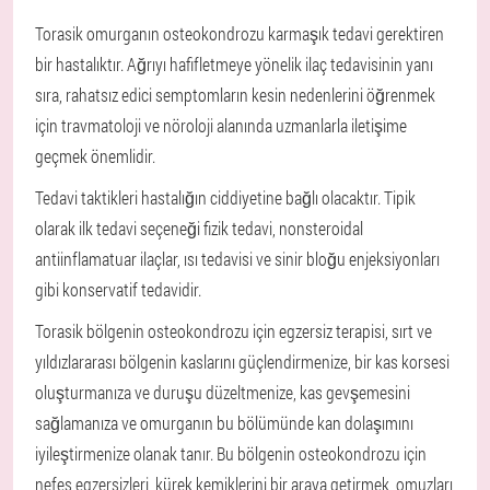
Torasik omurganın osteokondrozu karmaşık tedavi gerektiren
bir hastalıktır. Ağrıyı hafifletmeye yönelik ilaç tedavisinin yanı
sıra, rahatsız edici semptomların kesin nedenlerini öğrenmek
için travmatoloji ve nöroloji alanında uzmanlarla iletişime
geçmek önemlidir.
Tedavi taktikleri hastalığın ciddiyetine bağlı olacaktır. Tipik
olarak ilk tedavi seçeneği fizik tedavi, nonsteroidal
antiinflamatuar ilaçlar, ısı tedavisi ve sinir bloğu enjeksiyonları
gibi konservatif tedavidir.
Torasik bölgenin osteokondrozu için egzersiz terapisi, sırt ve
yıldızlararası bölgenin kaslarını güçlendirmenize, bir kas korsesi
oluşturmanıza ve duruşu düzeltmenize, kas gevşemesini
sağlamanıza ve omurganın bu bölümünde kan dolaşımını
iyileştirmenize olanak tanır. Bu bölgenin osteokondrozu için
nefes egzersizleri, kürek kemiklerini bir araya getirmek, omuzları